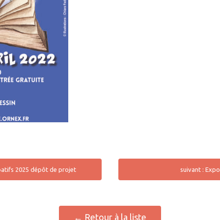
patifs 2025 dépôt de projet
suivant : Expo
← Retour à la liste