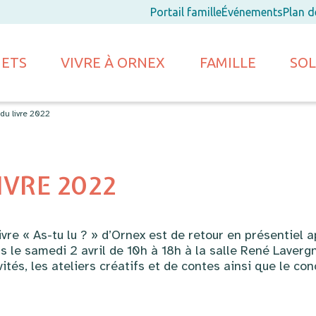
Portail famille
Événements
Plan 
JETS
VIVRE À ORNEX
FAMILLE
SOL
du livre 2022
IVRE 2022
ivre « As-tu lu ? » d’Ornex est de retour en présentiel
 le samedi 2 avril de 10h à 18h à la salle René Lavergn
nvités, les ateliers créatifs et de contes ainsi que le c