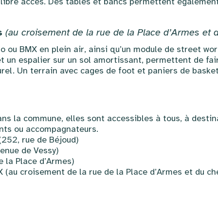
 libre accès. Des tables et bancs permettent également 
s
(au croisement de la rue de la Place d’Armes et 
o ou BMX en plein air, ainsi qu’un module de street wo
t un espalier sur un sol amortissant, permettent de fai
urel. Un terrain avec cages de foot et paniers de baske
dans la commune, elles sont accessibles à tous, à desti
ents ou accompagnateurs.
(252, rue de Béjoud)
venue de Vessy)
e la Place d’Armes)
X (au croisement de la rue de la Place d’Armes et du c