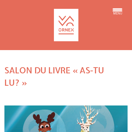
MENU
SALON DU LIVRE « AS-TU
LU? »