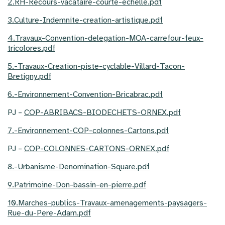
2.RH-Recours-vacataire-courte-echelle.pdf
3.Culture-Indemnite-creation-artistique.pdf
4.Travaux-Convention-delegation-MOA-carrefour-feux-
tricolores.pdf
5.-Travaux-Creation-piste-cyclable-Villard-Tacon-
Bretigny.pdf
6.-Environnement-Convention-Bricabrac.pdf
PJ –
COP-ABRIBACS-BIODECHETS-ORNEX.pdf
7.-Environnement-COP-colonnes-Cartons.pdf
PJ –
COP-COLONNES-CARTONS-ORNEX.pdf
8.-Urbanisme-Denomination-Square.pdf
9.Patrimoine-Don-bassin-en-pierre.pdf
10.Marches-publics-Travaux-amenagements-paysagers-
Rue-du-Pere-Adam.pdf