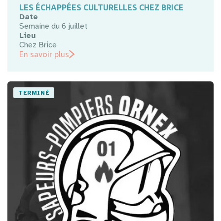
LES ÉCHAPPÉES CULTURELLES CHEZ BRICE
Date
Semaine du 6 juillet
Lieu
Chez Brice
En savoir plus
TERMINÉ