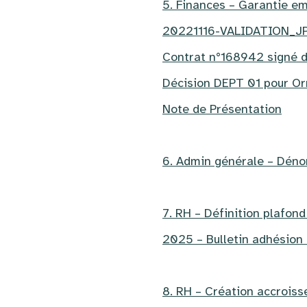
5. Finances – Garantie e
20221116-VALIDATION_J
Contrat n°168942 signé 
Décision DEPT 01 pour Or
Note de Présentation
6. Admin générale – Déno
7. RH – Définition plafond
2025 – Bulletin adhésion
8. RH – Création accroiss