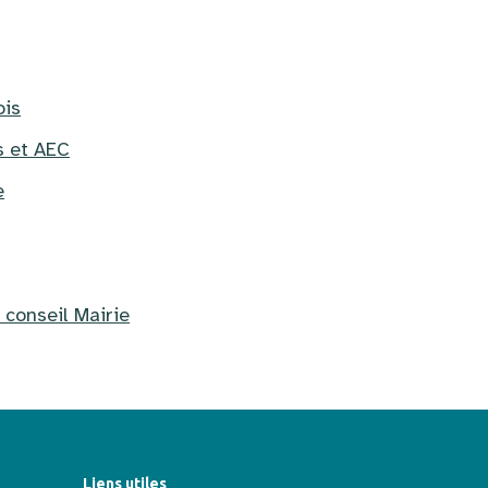
ois
s et AEC
e
 conseil Mairie
Liens utiles