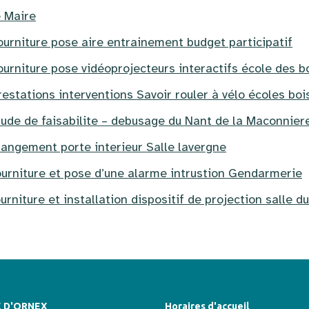
e Maire
rniture pose aire entrainement budget participatif
rniture pose vidéoprojecteurs interactifs école des b
tations interventions Savoir rouler à vélo écoles boi
de de faisabilite – debusage du Nant de la Maconnier
ngement porte interieur Salle lavergne
rniture et pose d’une alarme intrustion Gendarmerie
iture et installation dispositif de projection salle du
E D'ORNEX
Horaires d'accueil