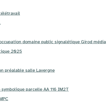
télétravail
L
 occupation domaine public signalétique Girod média
étique 2025
on préalable salle Lavergne
o symbolique parcelle AA 116 IM2T
DMPC